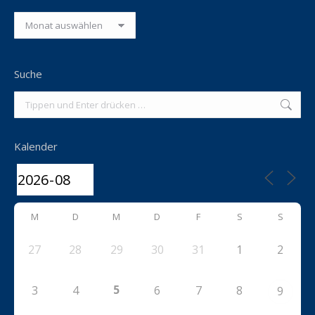
Suche
Search:
Kalender
M
D
M
D
F
S
S
27
28
29
30
31
1
2
5
3
4
6
7
8
9