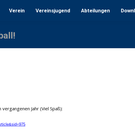
erein
Vereinsjugend
Abteilungen
Downloads
Verein
Vereinsjugend
Abteilungen
Down
all!
m vergangenen Jahr (Viel Spaß):
rticle&sid=975