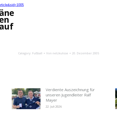
rticle&sid=1005
läne
ken
 auf
Category:
Fußball
Von
netzkulisse
20. Dezember 2005
Verdiente Auszeichnung für
unseren Jugendleiter Ralf
Mayer
22. Juli 2026