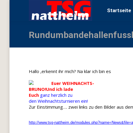
Startseite
V
Startseite
Rundumbandehallenfussb
Hallo ,erkennt ihr mich? Na klar ich bin es
Euer WEIHNACHTS-
BRUNO!Und ich lade
Euch
ganz herzlich zu
den Weihnachtsturnieren ein!
Zur Einstimmung….
zwei links zu den Bilder aus de
http://www.tsg-nattheim.de/modules.php?name=News&file=a