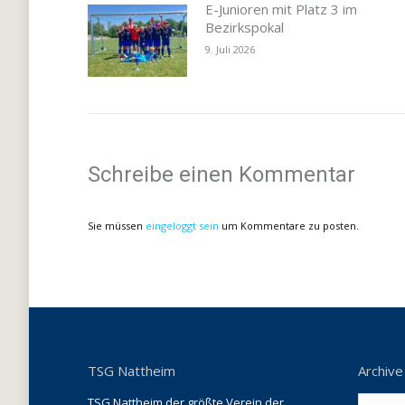
E-Junioren mit Platz 3 im
Bezirkspokal
9. Juli 2026
Schreibe einen Kommentar
Sie müssen
eingeloggt sein
um Kommentare zu posten.
TSG Nattheim
Archive
TSG Nattheim der größte Verein der