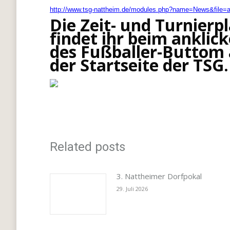
http://www.tsg-nattheim.de/modules.php?name=News&file=a
Die Zeit- und Turnierp
findet ihr beim anklic
des Fußballer-Buttom
der Startseite der TSG.
Related posts
3. Nattheimer Dorfpokal
29. Juli 2026